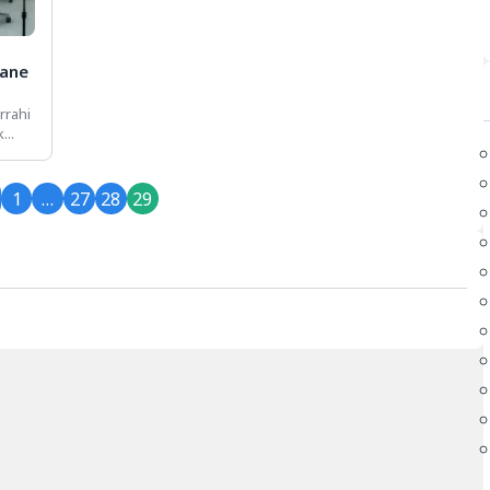
hane
rrahi
...
1
…
27
28
29