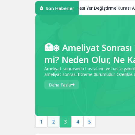
Son Haberler
iran Dönemi İsteğe Bağlı İller Arası Yer Değiştirme Kurası Açıklandı
🏥❄️ Ameliyat Sonras
mi? Neden Olur, Ne K
Zaman Geçer?
Ameliyat sonrasında hastaların ve hasta yakınl
ameliyat sonrası titreme durumudur. Özellikle a
istemsiz şekilde titrediğini görmek...
Daha Fazla
1
2
3
4
5