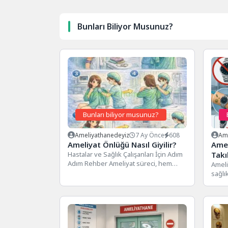
Bunları Biliyor Musunuz?
Bunları biliyor musunuz?
Ameliyathanedeyiz
7 Ay Önce
608
Ame
Ameliyat Önlüğü Nasıl Giyilir?
Ame
Hastalar ve Sağlık Çalışanları İçin Adım
Takı
Adım Rehber Ameliyat süreci, hem
Ameli
hasta hem de sağlık...
sağlık
hasta