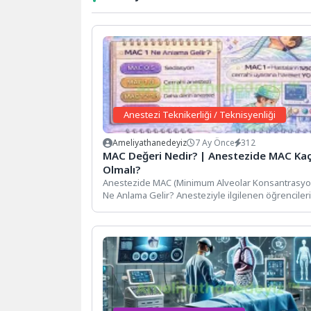
Anestezi Teknikerliği / Teknisyenliği
Ameliyathanedeyiz
7 Ay Önce
312
MAC Değeri Nedir? | Anestezide MAC Ka
Olmalı?
Anestezide MAC (Minimum Alveolar Konsantrasyo
Ne Anlama Gelir? Anesteziyle ilgilenen öğrencileri
ameliyathane personelinin ve sağlık...