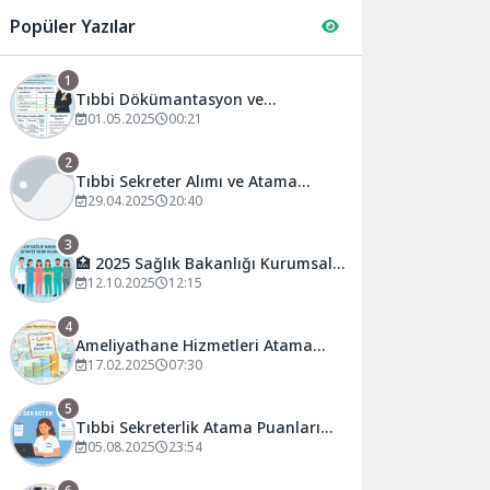
Popüler Yazılar
1
Tıbbi Dökümantasyon ve
Sekreterlik DGS Geçiş Rehberi
01.05.2025
00:21
(2025)
2
Tıbbi Sekreter Alımı ve Atama
Puanları – Güncel Rehber
29.04.2025
20:40
3
🏥 2025 Sağlık Bakanlığı Kurumsal
Kimlik Kılavuzu: Personel Kıyafet
12.10.2025
12:15
Renkleri ve Yeni Standartlar
4
Ameliyathane Hizmetleri Atama
Sayısı İçin KPSS Sıralama Rehberi
17.02.2025
07:30
5
Tıbbi Sekreterlik Atama Puanları
Son 5 Yıl: 2020-2025 Arası Puanlar
05.08.2025
23:54