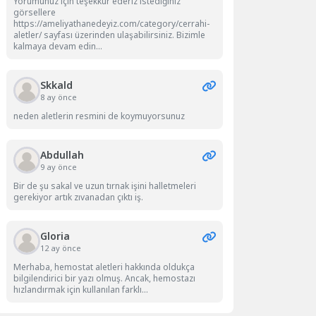
Yorumunuz için teşekkür ederiz istediğiniz
görsellere
https://ameliyathanedeyiz.com/category/cerrahi-
aletler/ sayfası üzerinden ulaşabilirsiniz. Bizimle
kalmaya devam edin...
Skkald
8 ay önce
neden aletlerin resmini de koymuyorsunuz
Abdullah
9 ay önce
Bir de şu sakal ve uzun tırnak işini halletmeleri
gerekiyor artık zıvanadan çıktı iş.
Gloria
12 ay önce
Merhaba, hemostat aletleri hakkında oldukça
bilgilendirici bir yazı olmuş. Ancak, hemostazı
hızlandırmak için kullanılan farklı...