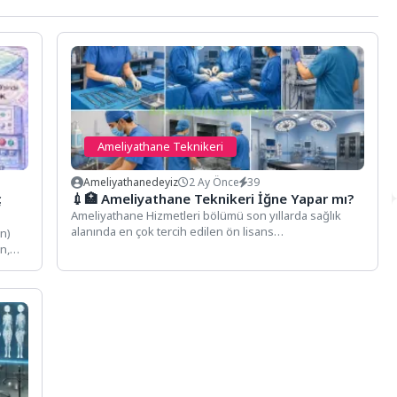
Ameliyathane Teknikeri
Ameliyathanedeyiz
2 Ay Önce
39
ç
💉🏥 Ameliyathane Teknikeri İğne Yapar mı?
Ameliyathane Hizmetleri bölümü son yıllarda sağlık
alanında en çok tercih edilen ön lisans
n)
programlarından biri...
n,