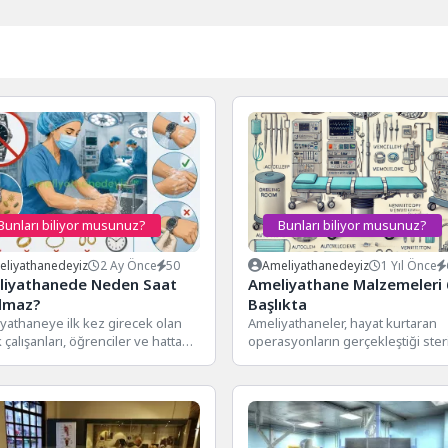
Bunları biliyor musunuz?
Bunları biliyor musunuz?
liyathanedeyiz
2 Ay Önce
50
Ameliyathanedeyiz
1 Yıl Önce
liyathanede Neden Saat
Ameliyathane Malzemeleri 
lmaz?
Başlıkta
yathaneye ilk kez girecek olan
Ameliyathaneler, hayat kurtaran
 çalışanları, öğrenciler ve hatta
operasyonların gerçekleştiği steri
lar için dikkat çeken kurallardan...
titizlikle düzenlenmiş alanlardır. 
kullanılan malzemeler, hem hastala