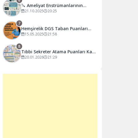
6
🔪 Ameliyat Enstrümanlarının
Sınıflandırılması ve Özellikleri
21.10.2025
20:25
7
Hemşirelik DGS Taban Puanları
2025: En Güncel Bilgiler ve Sık
15.05.2025
21:58
Sorulan Sorular 📊
8
Tıbbi Sekreter Atama Puanları Kaça
Düşer 2026 |Alım Olacak mı?
20.01.2026
21:29