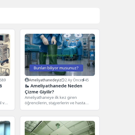
Bunları biliyor musunuz?
689
Ameliyathanedeyiz
2 Ay Önce
45
6
🥾 Ameliyathanede Neden
Çizme Giyilir?
Ameliyathaneye ilk kez giren
l ve
öğrencilerin, stajyerlerin ve hasta
Burada
yakınlarının dikkatini çeken
rın...
detaylardan biri de bazı...