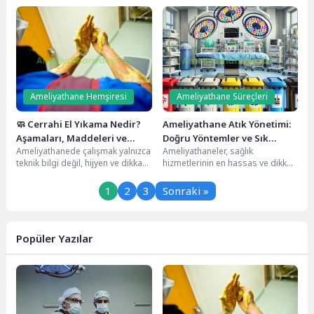
hazırlık süreci, ameliyat öncesi
ameliyatın kendisi kadar hayati
yani preop (preoperatif) dönem
öneme sahiptir. Ameliyat...
ile başlar....
Ameliyathane Hemşiresi
Ameliyathane Süreçleri
🧼 Cerrahi El Yıkama Nedir?
Ameliyathane Atık Yönetimi:
Aşamaları, Maddeleri ve
Doğru Yöntemler ve Sık
Ameliyathanede çalışmak yalnızca
Ameliyathaneler, sağlık
Steril El Yıkama Tekniği
Sorulan Sorular
teknik bilgi değil, hijyen ve dikkat
hizmetlerinin en hassas ve dikkat
de ister. Çünkü burada yapılan
gerektiren alanlarıdır. Ancak
en...
burada kullanılan malzemeler ve
1
2
3
Sonraki »
ortaya...
Popüler Yazılar