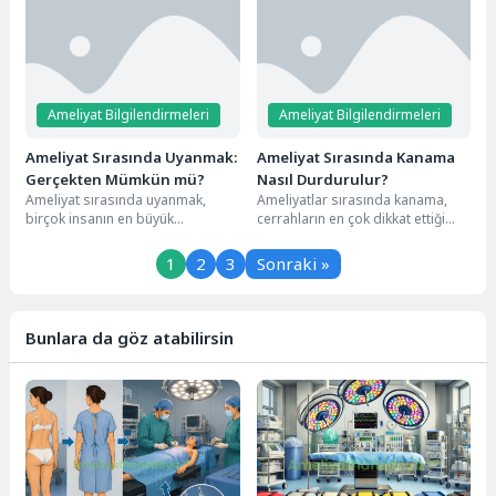
Ameliyat Bilgilendirmeleri
Ameliyat Bilgilendirmeleri
Ameliyat Sırasında Uyanmak:
Ameliyat Sırasında Kanama
Gerçekten Mümkün mü?
Nasıl Durdurulur?
Ameliyat sırasında uyanmak,
Ameliyatlar sırasında kanama,
birçok insanın en büyük
cerrahların en çok dikkat ettiği
korkularından biridir.
konuların başında gelir. Küçük bir
Düşünsenize, ameliyat
kesi bile...
1
2
3
Sonraki »
masasında yatıyorsunuz ve
anestezi...
Bunlara da göz atabilirsin