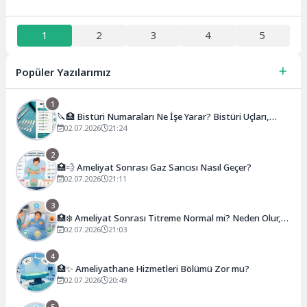
1
2
3
4
5
Popüler Yazılarımız
1
🔪🏥 Bistüri Numaraları Ne İşe Yarar? Bistüri Uçları,
Sapları, Kullanım Alanları ve Numara Rehberi
02.07.2026
21:24
2
🏥💨 Ameliyat Sonrası Gaz Sancısı Nasıl Geçer?
02.07.2026
21:11
3
🏥❄️ Ameliyat Sonrası Titreme Normal mi? Neden Olur,
Ne Kadar Sürer, Ne Zaman Geçer?
02.07.2026
21:03
4
🏥✨ Ameliyathane Hizmetleri Bölümü Zor mu?
02.07.2026
20:49
5