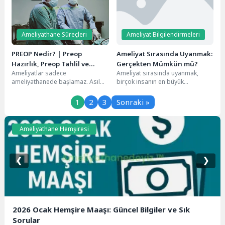
Ameliyathane Süreçleri
Ameliyat Bilgilendirmeleri
PREOP Nedir? | Preop
Ameliyat Sırasında Uyanmak:
Hazırlık, Preop Tahlil ve
Gerçekten Mümkün mü?
Ameliyatlar sadece
Ameliyat sırasında uyanmak,
Preoperatif Süreç Rehberi
ameliyathanede başlamaz. Asıl
birçok insanın en büyük
hazırlık süreci, ameliyat öncesi
korkularından biridir.
yani preop (preoperatif) dönem
Düşünsenize, ameliyat
1
2
3
Sonraki »
ile başlar....
masasında yatıyorsunuz ve
anestezi...
Ameliyathane Hemşiresi
❮
❯
2026 Ocak Hemşire Maaşı: Güncel Bilgiler ve Sık
Sorular