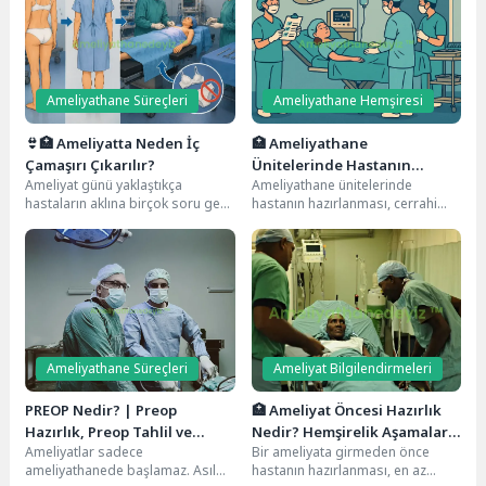
7
Ameliyathane Enfeksiyon Kontrolü
Ameliyathanede Acil Durumlar: Hasta ve Çevre Güvenliği
8
İçin Hayati Bilgiler
Ameliyathane Süreçleri
Ameliyathane Hemşiresi
👙🏥 Ameliyatta Neden İç
🏥 Ameliyathane
Çamaşırı Çıkarılır?
Ünitelerinde Hastanın
Ameliyat günü yaklaştıkça
Ameliyathane ünitelerinde
Hazırlanması: Adım Adım
hastaların aklına birçok soru gelir.
hastanın hazırlanması, cerrahi
Rehber
Bunlardan biri de çoğu kişinin
başarı ve hasta güvenliği
çekinerek sorduğu...
açısından kritik bir süreçtir.
Özellikle Sağlık...
Ameliyathane Süreçleri
Ameliyat Bilgilendirmeleri
PREOP Nedir? | Preop
🏥 Ameliyat Öncesi Hazırlık
Hazırlık, Preop Tahlil ve
Nedir? Hemşirelik Aşamaları
Ameliyatlar sadece
Bir ameliyata girmeden önce
Preoperatif Süreç Rehberi
ve Anestezi Öncesi Detaylı
ameliyathanede başlamaz. Asıl
hastanın hazırlanması, en az
Rehber