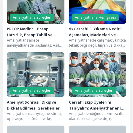
Ameliyathane Süreçleri
Ameliyathane Hemşiresi
PREOP Nedir? | Preop
🧼 Cerrahi El Yıkama Nedir?
Hazırlık, Preop Tahlil ve
Aşamaları, Maddeleri ve
Ameliyatlar sadece
Ameliyathanede çalışmak yalnızca
Preoperatif Süreç Rehberi
Steril El Yıkama Tekniği
ameliyathanede başlamaz. Asıl
teknik bilgi değil, hijyen ve dikkat
hazırlık süreci, ameliyat öncesi
de ister. Çünkü burada yapılan
yani preop (preoperatif) dönem
en...
ile başlar....
Ameliyathane Süreçleri
Ameliyathane Süreçleri
Ameliyat Sonrası: Dikiş ve
Cerrahi Ekip Üyelerini
Dikkat Edilmesi Gerekenler
Tanıyalım: Ameliyathanenin
Ameliyat sonrası iyileşme süreci,
Ameliyat dendiğinde aklımıza ilk
Kahramanları
operasyonun türüne ve kişinin
olarak cerrah gelse de, işin
genel sağlık durumuna bağlı
mutfağında koca bir cerrahi ekip
olarak değişiklik gösterebilir....
var!...