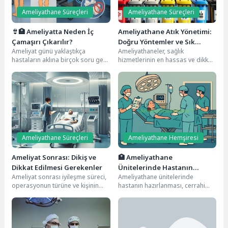
Ameliyathane Süreçleri
Ameliyathane Süreçleri
👙🏥 Ameliyatta Neden İç
Ameliyathane Atık Yönetimi:
Çamaşırı Çıkarılır?
Doğru Yöntemler ve Sık
Ameliyat günü yaklaştıkça
Ameliyathaneler, sağlık
Sorulan Sorular
hastaların aklına birçok soru gelir.
hizmetlerinin en hassas ve dikkat
Bunlardan biri de çoğu kişinin
gerektiren alanlarıdır. Ancak
çekinerek sorduğu...
burada kullanılan malzemeler ve
ortaya...
Ameliyathane Süreçleri
Ameliyathane Hemşiresi
Ameliyat Sonrası: Dikiş ve
🏥 Ameliyathane
Dikkat Edilmesi Gerekenler
Ünitelerinde Hastanın
Ameliyat sonrası iyileşme süreci,
Ameliyathane ünitelerinde
Hazırlanması: Adım Adım
operasyonun türüne ve kişinin
hastanın hazırlanması, cerrahi
Rehber
genel sağlık durumuna bağlı
başarı ve hasta güvenliği
olarak değişiklik gösterebilir....
açısından kritik bir süreçtir.
Özellikle Sağlık...