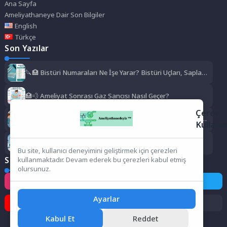
Ana Sayfa
Ameliyathaneye Dair Son Bilgiler
English
Türkçe
Son Yazılar
🔪🏥 Bistüri Numaraları Ne İşe Yarar? Bistüri Uçları, Sapları,
Kullanım Alanları ve Numara Rehberi
🏥💨 Ameliyat Sonrası Gaz Sancısı Nasıl Geçer?
Çerez
🏥❄️ Ameliyat Sonrası Titreme Normal mi? Neden Olur, Ne
Kullanı
Kadar Sürer, Ne Zaman Geçer?
🏥✨ Ameliyathane Hizmetleri Bölümü Zor mu?
Bu site, kullanıcı deneyimini geliştirmek için çerezleri
Sosyal Medya
kullanmaktadır. Devam ederek bu çerezleri kabul etmiş
olursunuz.
Instagram
Facebook
Twitter
Ayarlar
Pinterest
TikTok
Kabul Et
Reddet