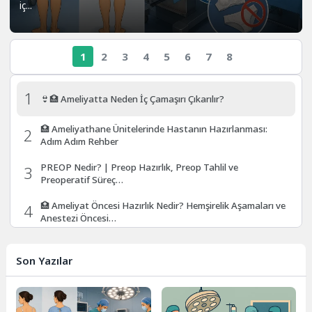
iç...
1
2
3
4
5
6
7
8
1
👙🏥 Ameliyatta Neden İç Çamaşırı Çıkarılır?
🏥 Ameliyathane Ünitelerinde Hastanın Hazırlanması:
2
Adım Adım Rehber
PREOP Nedir? | Preop Hazırlık, Preop Tahlil ve
3
Preoperatif Süreç…
🏥 Ameliyat Öncesi Hazırlık Nedir? Hemşirelik Aşamaları ve
4
Anestezi Öncesi…
🧼 Cerrahi El Yıkama Nedir? Aşamaları, Maddeleri ve Steril
5
El…
Son Yazılar
Ameliyathane Atık Yönetimi: Doğru Yöntemler ve Sık
6
Sorulan Sorular