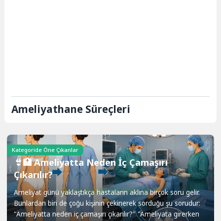
Ameliyathane Süreçleri
Kategoride Öne Çıkanlar
👙🏥 Ameliyatta Neden İç Çamaşırı
Çıkarılır?
Ameliyat günü yaklaştıkça hastaların aklına birçok soru gelir.
Bunlardan biri de çoğu kişinin çekinerek sorduğu şu sorudur:
"Ameliyatta neden iç çamaşırı çıkarılır?" "Ameliyata girerken