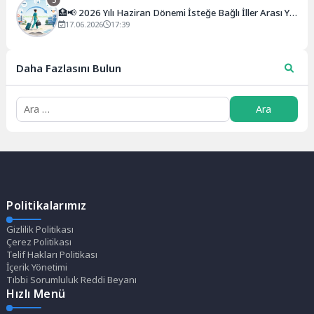
🏥📢 2026 Yılı Haziran Dönemi İsteğe Bağlı İller Arası Yer
Değiştirme Kurası Açıklandı!
17.06.2026
17:39
Daha Fazlasını Bulun
Politikalarımız
Gizlilik Politikası
Çerez Politikası
Telif Hakları Politikası
İçerik Yönetimi
Tıbbi Sorumluluk Reddi Beyanı
Hızlı Menü