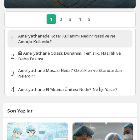
1
2
3
4
5
Ameliyathanede Koter Kullanımı Nedir? Nasıl ve Ne
1
Amaçla Kullanılır?
🏥 Ameliyathane Odası: Donanım, Temizlik, Hazırlık ve
2
Daha Fazlası
Ameliyathane Masası Nedir? Özellikleri ve Standartları
3
Nelerdir?
4
Ameliyathane El Yıkama Ünitesi Nedir? Ne İşe Yarar?
5
Genel Cerrahi Aletleri: İsimleri ve Ne İşe Yaradıkları
Son Yazılar