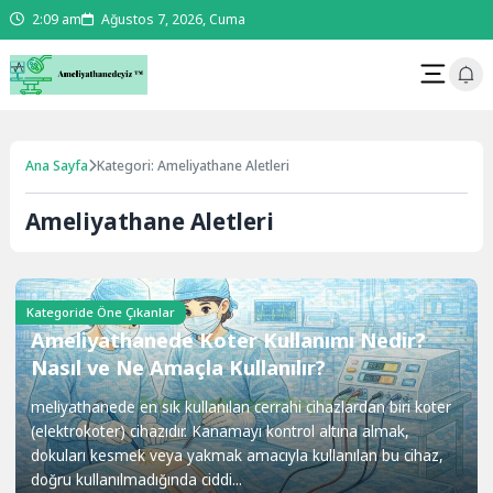
2:09 am
Ağustos 7, 2026, Cuma
Ana Sayfa
Kategori: Ameliyathane Aletleri
Ameliyathane Aletleri
Kategoride Öne Çıkanlar
Ameliyathanede Koter Kullanımı Nedir?
Nasıl ve Ne Amaçla Kullanılır?
meliyathanede en sık kullanılan cerrahi cihazlardan biri koter
(elektrokoter) cihazıdır. Kanamayı kontrol altına almak,
dokuları kesmek veya yakmak amacıyla kullanılan bu cihaz,
doğru kullanılmadığında ciddi...