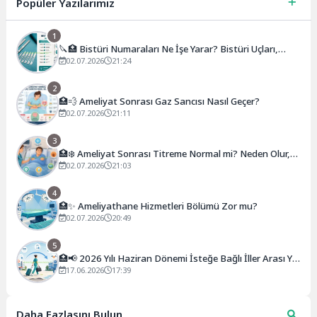
Popüler Yazılarımız
1
🔪🏥 Bistüri Numaraları Ne İşe Yarar? Bistüri Uçları,
Sapları, Kullanım Alanları ve Numara Rehberi
02.07.2026
21:24
2
🏥💨 Ameliyat Sonrası Gaz Sancısı Nasıl Geçer?
02.07.2026
21:11
3
🏥❄️ Ameliyat Sonrası Titreme Normal mi? Neden Olur,
Ne Kadar Sürer, Ne Zaman Geçer?
02.07.2026
21:03
4
🏥✨ Ameliyathane Hizmetleri Bölümü Zor mu?
02.07.2026
20:49
5
🏥📢 2026 Yılı Haziran Dönemi İsteğe Bağlı İller Arası Yer
Değiştirme Kurası Açıklandı!
17.06.2026
17:39
Daha Fazlasını Bulun