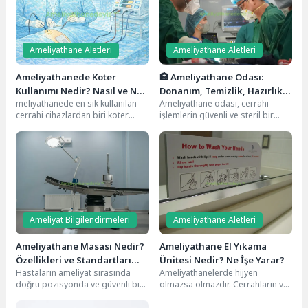
Ameliyathane Aletleri
Ameliyathane Aletleri
Ameliyathanede Koter
🏥 Ameliyathane Odası:
Kullanımı Nedir? Nasıl ve Ne
Donanım, Temizlik, Hazırlık
meliyathanede en sık kullanılan
Ameliyathane odası, cerrahi
Amaçla Kullanılır?
ve Daha Fazlası
cerrahi cihazlardan biri koter
işlemlerin güvenli ve steril bir
(elektrokoter) cihazıdır. Kanamayı
ortamda yapılmasını sağlayan,
kontrol altına almak, dokuları...
özel olarak dizayn edilmiş...
Ameliyat Bilgilendirmeleri
Ameliyathane Aletleri
Ameliyathane Masası Nedir?
Ameliyathane El Yıkama
Özellikleri ve Standartları
Ünitesi Nedir? Ne İşe Yarar?
Hastaların ameliyat sırasında
Ameliyathanelerde hijyen
Nelerdir?
doğru pozisyonda ve güvenli bir
olmazsa olmazdır. Cerrahların ve
şekilde yatmalarını sağlayan,
ameliyat ekibinin ameliyat
operasyonun başarılı
öncesinde mikroplardan