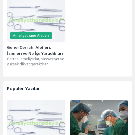
geçmesinde kritik...
arınması, enfeksiyon riskini
azaltmak...
Ameliyathane Aletleri
Genel Cerrahi Aletleri:
İsimleri ve Ne İşe Yaradıkları
Cerrahi ameliyatlar, hassasiyet ve
yüksek dikkat gerektiren
işlemlerdir. Bu operasyonlarda
kullanılan genel cerrahi aletleri,
doktorların...
Popüler Yazılar