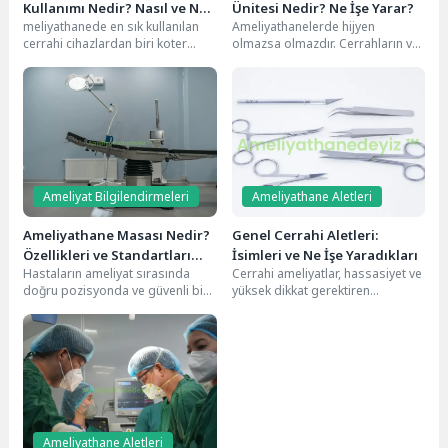
Kullanımı Nedir? Nasıl ve Ne
Ünitesi Nedir? Ne İşe Yarar?
meliyathanede en sık kullanılan
Ameliyathanelerde hijyen
Amaçla Kullanılır?
cerrahi cihazlardan biri koter
olmazsa olmazdır. Cerrahların ve
(elektrokoter) cihazıdır. Kanamayı
ameliyat ekibinin ameliyat
kontrol altına almak, dokuları...
öncesinde mikroplardan
arınması, enfeksiyon riskini
azaltmak...
Ameliyat Bilgilendirmeleri
Ameliyathane Aletleri
Ameliyathane Masası Nedir?
Genel Cerrahi Aletleri:
Özellikleri ve Standartları
İsimleri ve Ne İşe Yaradıkları
Hastaların ameliyat sırasında
Cerrahi ameliyatlar, hassasiyet ve
Nelerdir?
doğru pozisyonda ve güvenli bir
yüksek dikkat gerektiren
şekilde yatmalarını sağlayan,
işlemlerdir. Bu operasyonlarda
operasyonun başarılı
kullanılan genel cerrahi aletleri,
geçmesinde kritik...
doktorların...
Ameliyathane Aletleri