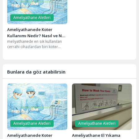
Ameliyathane Aletleri
Ameliyathanede Koter
Kullanımı Nedir? Nasıl ve Ne
meliyathanede en sık kullanılan
Amaçla Kullanılır?
cerrahi cihazlardan biri koter
(elektrokoter) cihazıdır. Kanamayı
kontrol altına almak, dokuları...
Bunlara da göz atabilirsin
Ameliyathane Aletleri
Ameliyathane Aletleri
Ameliyathanede Koter
Ameliyathane El Yıkama