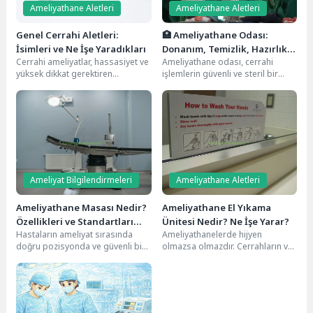
Ameliyathane Aletleri
Ameliyathane Aletleri
Genel Cerrahi Aletleri:
🏥 Ameliyathane Odası:
İsimleri ve Ne İşe Yaradıkları
Donanım, Temizlik, Hazırlık
Cerrahi ameliyatlar, hassasiyet ve
Ameliyathane odası, cerrahi
ve Daha Fazlası
yüksek dikkat gerektiren
işlemlerin güvenli ve steril bir
işlemlerdir. Bu operasyonlarda
ortamda yapılmasını sağlayan,
kullanılan genel cerrahi aletleri,
özel olarak dizayn edilmiş...
doktorların...
Ameliyat Bilgilendirmeleri
Ameliyathane Aletleri
Ameliyathane Masası Nedir?
Ameliyathane El Yıkama
Özellikleri ve Standartları
Ünitesi Nedir? Ne İşe Yarar?
Hastaların ameliyat sırasında
Ameliyathanelerde hijyen
Nelerdir?
doğru pozisyonda ve güvenli bir
olmazsa olmazdır. Cerrahların ve
şekilde yatmalarını sağlayan,
ameliyat ekibinin ameliyat
operasyonun başarılı
öncesinde mikroplardan
geçmesinde kritik...
arınması, enfeksiyon riskini
azaltmak...