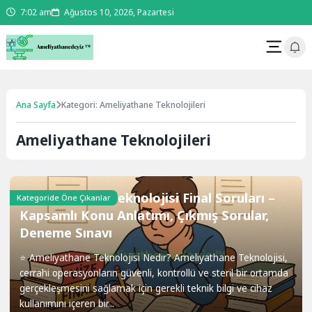
7:02 am
Ağustos 10, 2026, Pazartesi
Ana Sayfa
Kategori: Ameliyathane Teknolojileri
Ameliyathane Teknolojileri
Ameliyathane Teknolojisi Final Soruları –
Kategoride Öne Çıkanlar
Kapsamlı Konu Anlatımı, Çıkmış Sorular,
Deneme Sınavı
⭐ Ameliyathane Teknolojisi Nedir? Ameliyathane Teknolojisi,
cerrahi operasyonların güvenli, kontrollü ve steril bir ortamda
gerçekleşmesini sağlamak için gerekli teknik bilgi ve cihaz
kullanımını içeren bir...