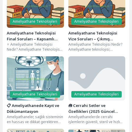
Sistemler
🩺 Monitör ve Endoskopik Görüntüleme Sistemleri:
8
Ameliyathanenin Gözü!
Ameliyathane Teknolojileri
Ameliyathane Teknolojileri
Ameliyathane Teknolojisi
Ameliyathane Teknolojisi
Final Soruları – Kapsamlı
Vize Soruları – Çıkmış
⭐ Ameliyathane Teknolojisi
Ameliyathane Teknolojisi Nedir?
Konu Anlatımı, Çıkmış
Sorular, Konu Anlatımı
Nedir? Ameliyathane Teknolojisi,
Ameliyathane teknolojisi;
Sorular, Deneme Sınavı
cerrahi operasyonların güvenli,
ameliyathanelerde kullanılan
kontrollü ve steril bir ortamda
cihaz ve ekipmanların
gerçekleşmesini...
hazırlanması, sterilizasyon
süreçlerinin yürütülmesi,
ameliyat...
Ameliyathane Teknolojileri
Ameliyathane Teknolojileri
📋 Ameliyathanede Kayıt ve
🧰 Cerrahi Setler ve
Dökümantasyon
Özellikleri (2025 Güncel
Ameliyathaneler, sağlık sisteminin
Ameliyathanelerde cerrahi
Rehber + Ders Notu + Soru
en hassas ve dikkat gerektiren
işlemlerin güvenli, steril ve hızlı
Cevap)
birimlerinden biridir. Burada
şekilde yürütülmesi, kullanılan
yapılan her işlem, hastanın...
cerrahi setlerin düzeni ve