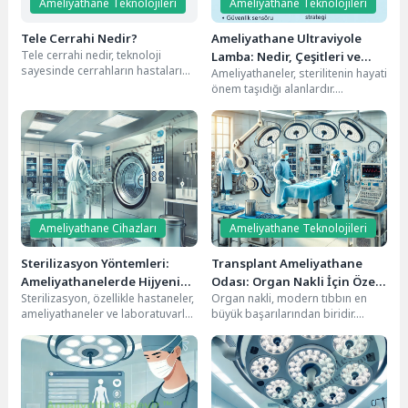
Ameliyathane Teknolojileri
Ameliyathane Teknolojileri
Tele Cerrahi Nedir?
Ameliyathane Ultraviyole
Tele cerrahi nedir, teknoloji
Lamba: Nedir, Çeşitleri ve
sayesinde cerrahların hastalarını
Ameliyathaneler, sterilitenin hayati
Teknik Şartnameler
uzaktan tedavi edebilmesini
önem taşıdığı alanlardır.
sağlayan bir sistemdir. Bu
Mikroorganizmalardan
teknoloji,...
arındırılmış bir ortam yaratmak
için pek çok farklı...
Ameliyathane Cihazları
Ameliyathane Teknolojileri
Sterilizasyon Yöntemleri:
Transplant Ameliyathane
Ameliyathanelerde Hijyenin
Odası: Organ Nakli İçin Özel
Sterilizasyon, özellikle hastaneler,
Organ nakli, modern tıbbın en
Olmazsa Olmazı
Hazırlanan Cerrahi Ortam
ameliyathaneler ve laboratuvarlar
büyük başarılarından biridir.
gibi sağlık sektöründe büyük bir
Hayati organları işlevini yitirmiş
öneme sahiptir. Ameliyathane
hastalar için yeni...
ortamında...