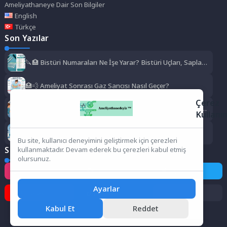
Ameliyathaneye Dair Son Bilgiler
English
Türkçe
Son Yazılar
🔪🏥 Bistüri Numaraları Ne İşe Yarar? Bistüri Uçları, Sapları,
Kullanım Alanları ve Numara Rehberi
🏥💨 Ameliyat Sonrası Gaz Sancısı Nasıl Geçer?
Çerez
🏥❄️ Ameliyat Sonrası Titreme Normal mi? Neden Olur, Ne
Kullanı
Kadar Sürer, Ne Zaman Geçer?
🏥✨ Ameliyathane Hizmetleri Bölümü Zor mu?
Bu site, kullanıcı deneyimini geliştirmek için çerezleri
Sosyal Medya
kullanmaktadır. Devam ederek bu çerezleri kabul etmiş
olursunuz.
Instagram
Facebook
Twitter
Ayarlar
Pinterest
TikTok
Kabul Et
Reddet