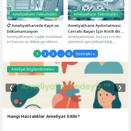
Ameliyathane Teknolojileri
Ameliyathane Teknolojileri
📋 Ameliyathanede Kayıt ve
Ameliyathane Aydınlatması:
Dökümantasyon
Cerrahi Başarı İçin Kritik Bir
Ameliyathaneler, sağlık sisteminin
Ameliyathaneler, hassas cerrahi
Unsur
en hassas ve dikkat gerektiren
işlemlerin gerçekleştirildiği,
birimlerinden biridir. Burada
hijyenin ve teknolojinin en üst
yapılan her işlem, hastanın...
seviyede olduğu özel alanlardır.
1
2
3
…
6
Sonraki »
Bu...
Ameliyat Bilgilendirmeleri
❮
❯
Hangi Hastalıklar Ameliyat Edilir?