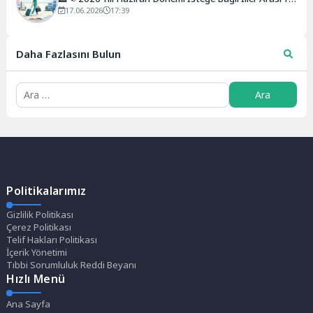
Değiştirme Kurası Açıklandı!
17.06.2026
17:39
Daha Fazlasını Bulun
Politikalarımız
Gizlilik Politikası
Çerez Politikası
Telif Hakları Politikası
İçerik Yönetimi
Tıbbi Sorumluluk Reddi Beyanı
Hızlı Menü
Ana Sayfa