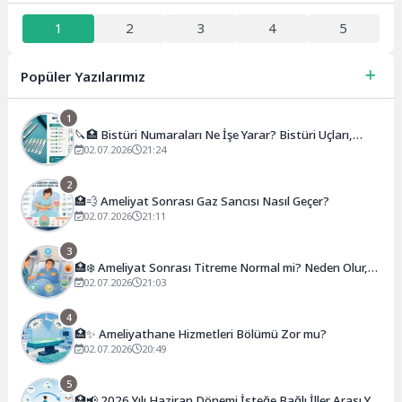
1
2
3
4
5
Popüler Yazılarımız
1
🔪🏥 Bistüri Numaraları Ne İşe Yarar? Bistüri Uçları,
Sapları, Kullanım Alanları ve Numara Rehberi
02.07.2026
21:24
2
🏥💨 Ameliyat Sonrası Gaz Sancısı Nasıl Geçer?
02.07.2026
21:11
3
🏥❄️ Ameliyat Sonrası Titreme Normal mi? Neden Olur,
Ne Kadar Sürer, Ne Zaman Geçer?
02.07.2026
21:03
4
🏥✨ Ameliyathane Hizmetleri Bölümü Zor mu?
02.07.2026
20:49
5
🏥📢 2026 Yılı Haziran Dönemi İsteğe Bağlı İller Arası Yer