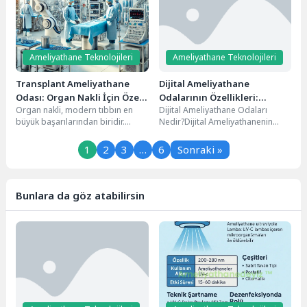
Ameliyathane Teknolojileri
Ameliyathane Teknolojileri
Transplant Ameliyathane
Dijital Ameliyathane
Odası: Organ Nakli İçin Özel
Odalarının Özellikleri:
Organ nakli, modern tıbbın en
Dijital Ameliyathane Odaları
Hazırlanan Cerrahi Ortam
Cerrahinin Geleceği
büyük başarılarından biridir.
Nedir?Dijital Ameliyathanenin
Hayati organları işlevini yitirmiş
Temel Özellikleri1. Entegre
hastalar için yeni...
Görüntüleme Sistemleri2. Robotik
1
2
3
…
6
Sonraki »
Cerrahi Desteği3. Yapay Zeka...
Bunlara da göz atabilirsin