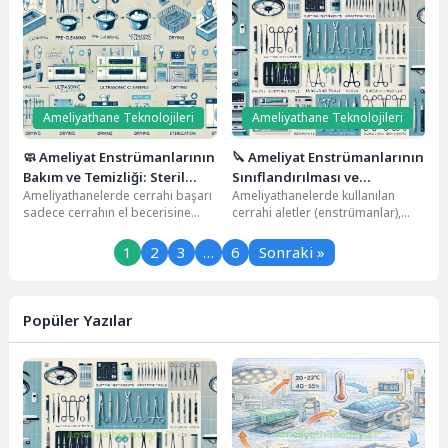
özelliklerine...
Ameliyathane Teknolojileri
Ameliyathane Teknolojileri
🧼 Ameliyat Enstrümanlarının
🔪 Ameliyat Enstrümanlarının
Bakım ve Temizliği: Steril
Sınıflandırılması ve
Ameliyathanelerde cerrahi başarı
Ameliyathanelerde kullanılan
Başarının Görünmeyen
Özellikleri
sadece cerrahın el becerisine
cerrahi aletler (enstrümanlar),
Kahramanı
değil, kullanılan cerrahi
cerrahi işlemlerin olmazsa
enstrümanların temizliği ve
olmazıdır. Her biri belirli bir
1
2
3
…
6
Sonraki »
bakımına da...
amaca hizmet...
Popüler Yazılar