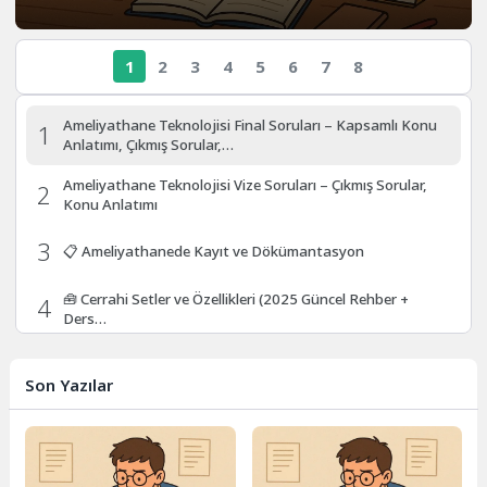
1
2
3
4
5
6
7
8
Ameliyathane Teknolojisi Final Soruları – Kapsamlı Konu
1
Anlatımı, Çıkmış Sorular,…
Ameliyathane Teknolojisi Vize Soruları – Çıkmış Sorular,
2
Konu Anlatımı
3
📋 Ameliyathanede Kayıt ve Dökümantasyon
🧰 Cerrahi Setler ve Özellikleri (2025 Güncel Rehber +
4
Ders…
🧼 Ameliyat Enstrümanlarının Bakım ve Temizliği: Steril
5
Başarının Görünmeyen Kahramanı
Son Yazılar
🔪 Ameliyat Enstrümanlarının Sınıflandırılması ve
6
Özellikleri
Oksijen Tüpleri ve Donanımları: Hayat Veren Basınçlı
7