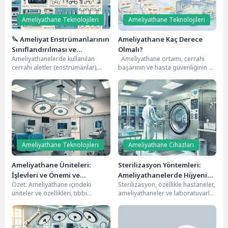
Ameliyathane Teknolojileri
Ameliyathane Teknolojileri
🔪 Ameliyat Enstrümanlarının
Ameliyathane Kaç Derece
Sınıflandırılması ve
Olmalı?
Ameliyathanelerde kullanılan
Ameliyathane ortamı, cerrahi
Özellikleri
cerrahi aletler (enstrümanlar),
başarının ve hasta güvenliğinin en
cerrahi işlemlerin olmazsa
kritik unsurlarından biridir. Sıcaklık
olmazıdır. Her biri belirli bir
ve nem...
amaca hizmet...
Ameliyathane Teknolojileri
Ameliyathane Cihazları
Ameliyathane Üniteleri:
Sterilizasyon Yöntemleri:
İşlevleri ve Önemi ve
Ameliyathanelerde Hijyenin
Özet: Ameliyathane içindeki
Sterilizasyon, özellikle hastaneler,
Özellikleri
Olmazsa Olmazı
üniteler ve özellikleri, tıbbi
ameliyathaneler ve laboratuvarlar
birimler için büyük bir hassasiyet
gibi sağlık sektöründe büyük bir
gerektiren karmaşık ve...
öneme sahiptir. Ameliyathane
ortamında...