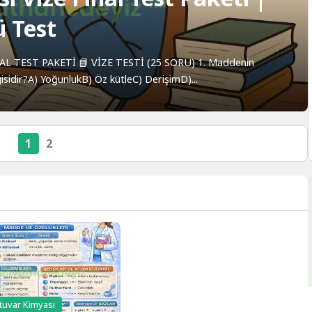
 Test
AL TEST PAKETİ 📘 VİZE TESTİ (25 SORU) 1. Maddenin
isidir?A) YoğunlukB) Öz kütleC) DerişimD)...
1
2
tuvar Kimyası