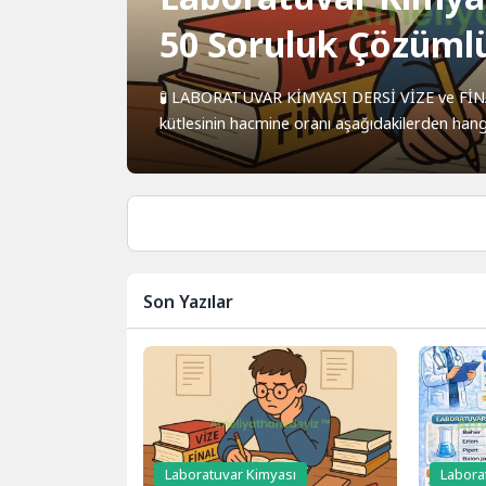
50 Soruluk Çözümlü
🧪 LABORATUVAR KİMYASI DERSİ VİZE ve FİN
kütlesinin hacmine oranı aşağıdakilerden hang
Son Yazılar
Laboratuvar Kimyası
Labora