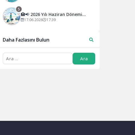
5
🏥📢 2026 Yılı Haziran Dönemi
İsteğe Bağlı İller Arası Yer
17.06.2026
17:39
Değiştirme Kurası Açıklandı!
Daha Fazlasını Bulun