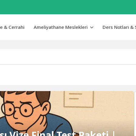
e & Cerrahi
Ameliyathane Meslekleri
Ders Notları & 
 Vize Final Test Paketi |