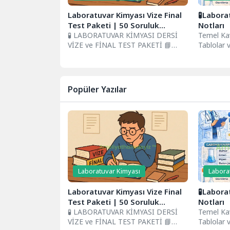
Laboratuvar Kimyası Vize Final
🧪Labora
Test Paketi | 50 Soruluk
Notları
Çözümlü Test
🧪 LABORATUVAR KİMYASI DERSİ
Temel Kav
VİZE ve FİNAL TEST PAKETİ 📘
Tablolar 
VİZE TESTİ (25 SORU) 1....
Laboratuv
teorik bil
uygulamala
Popüler Yazılar
Laboratuvar Kimyası
Labora
Laboratuvar Kimyası Vize Final
🧪Labora
Test Paketi | 50 Soruluk
Notları
Çözümlü Test
🧪 LABORATUVAR KİMYASI DERSİ
Temel Kav
VİZE ve FİNAL TEST PAKETİ 📘
Tablolar 