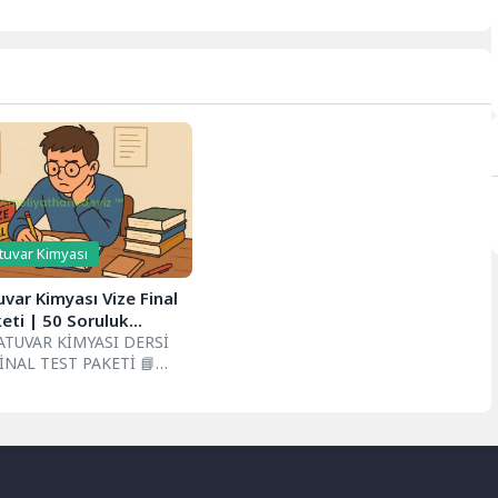
ar kimyası, kimyanın
gisini laboratuvar
rıyla...
tuvar Kimyası
var Kimyası Vize Final
eti | 50 Soruluk
 Test
ATUVAR KİMYASI DERSİ
FİNAL TEST PAKETİ 📘
İ (25 SORU) 1....