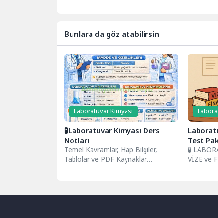
VİZE TESTİ (25 SORU) 1....
Laboratuv
teorik bil
uygulamala
Bunlara da göz atabilirsin
Laboratuvar Kimyası
Labora
🧪Laboratuvar Kimyası Ders
Laboratu
Notları
Test Pak
Temel Kavramlar, Hap Bilgiler,
Çözümlü
🧪 LABOR
Tablolar ve PDF Kaynaklar
VİZE ve 
Laboratuvar kimyası, kimyanın
VİZE TEST
teorik bilgisini laboratuvar
uygulamalarıyla...