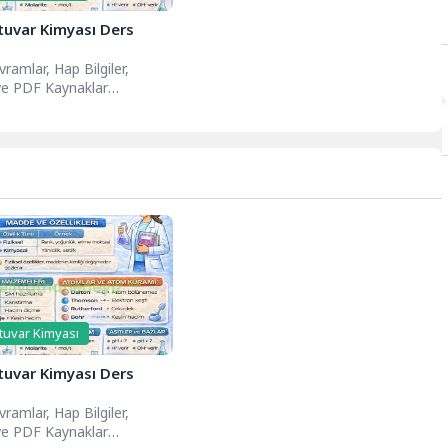
tuvar Kimyası Ders
ramlar, Hap Bilgiler,
ve PDF Kaynaklar
ar kimyası, kimyanın
gisini laboratuvar
rıyla...
tuvar Kimyası
tuvar Kimyası Ders
ramlar, Hap Bilgiler,
ve PDF Kaynaklar