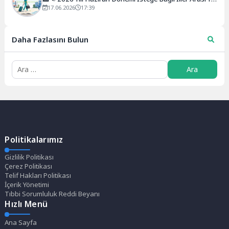
Değiştirme Kurası Açıklandı!
17.06.2026
17:39
Daha Fazlasını Bulun
Politikalarımız
Gizlilik Politikası
Çerez Politikası
Telif Hakları Politikası
İçerik Yönetimi
Tıbbi Sorumluluk Reddi Beyanı
Hızlı Menü
Ana Sayfa