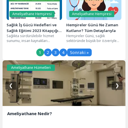
Ameliyathane Hemşiresi
Ameliyathane Hemşiresi
Sağlık İş Gücü Hedefleri ve
Hemşireler Günü Ne Zaman
Sağlık Eğitimi 2023 Kitapçığı
Kutlanır? Tüm Detaylarıyla
Sağlıkta sürdürülebilir hizmet
Hemşireler Günü, sağlık
İnceleme
sunumu, insan kaynakları
sektöründe büyük bir özveriyle
planlaması ile mümkün olur.
görev yapan hemşireleri
Sağlık Bakanlığı, 2007’den bu
onurlandırmak ve emeklerini
1
2
3
4
Sonraki »
yana...
takdir etmek...
Ameliyathane Hizmetleri
❮
❯
Ameliyathane Nedir?