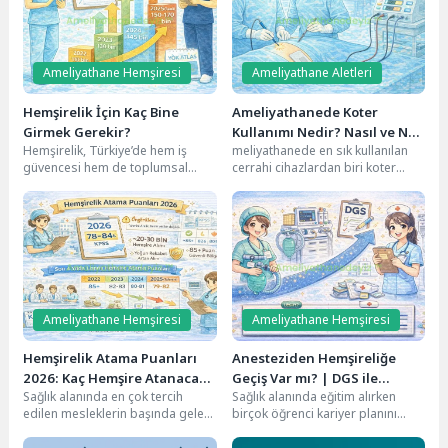
Sağlık İş Gücü Hedefleri ve Sağlık Eğitimi 2023 Kitapçığı
8
İnceleme
Ameliyathane Hemşiresi
Ameliyathane Aletleri
Hemşirelik İçin Kaç Bine
Ameliyathanede Koter
Girmek Gerekir?
Kullanımı Nedir? Nasıl ve Ne
Hemşirelik, Türkiye’de hem iş
meliyathanede en sık kullanılan
Amaçla Kullanılır?
güvencesi hem de toplumsal
cerrahi cihazlardan biri koter
değeri yüksek olan bölümlerin
(elektrokoter) cihazıdır. Kanamayı
başında geliyor. Bu...
kontrol altına almak, dokuları...
Ameliyathane Hemşiresi
Ameliyathane Hemşiresi
Hemşirelik Atama Puanları
Anesteziden Hemşireliğe
2026: Kaç Hemşire Atanacak,
Geçiş Var mı? | DGS ile
Sağlık alanında en çok tercih
Sağlık alanında eğitim alırken
Puanlar Düşer mi?
Hemşireliğe Geçiş Rehberi
edilen mesleklerin başında gelen
birçok öğrenci kariyer planını
hemşirelik, her yıl binlerce adayın
zamanla değiştirmek isteyebiliyor.
KPSS...
Özellikle Anestezi mezunu