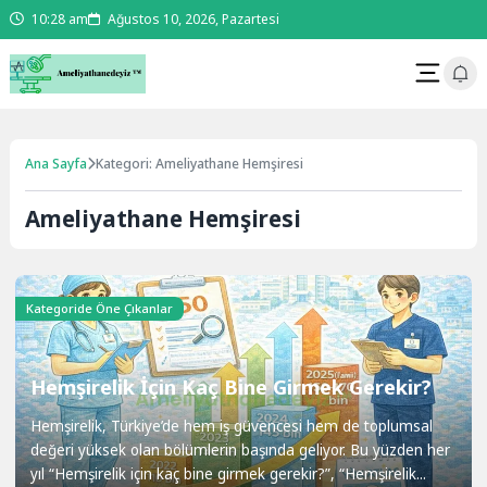
10:28 am
Ağustos 10, 2026, Pazartesi
Ana Sayfa
Kategori: Ameliyathane Hemşiresi
Ameliyathane Hemşiresi
Kategoride Öne Çıkanlar
Hemşirelik İçin Kaç Bine Girmek Gerekir?
Hemşirelik, Türkiye’de hem iş güvencesi hem de toplumsal
değeri yüksek olan bölümlerin başında geliyor. Bu yüzden her
yıl “Hemşirelik için kaç bine girmek gerekir?”, “Hemşirelik...