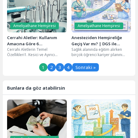
Ameliyathane Hemşiresi
Ameliyathane Hemşiresi
Cerrahi Aletler: Kullanım
Anesteziden Hemşireliğe
Amacına Göre 6
Geçiş Var mı? | DGS ile
Cerrahi Aletlerin Temel
Sağlık alanında eğitim alırken
Sınıflandırma
Hemşireliğe Geçiş Rehberi
Özellikleri1. Kesici ve Ayırıcı
birçok öğrenci kariyer planını
Aletler2. Tutan ve Kavrayan
zamanla değiştirmek isteyebiliyor.
Aletler3. Ekartörler
Özellikle Anestezi mezunu
1
2
3
4
Sonraki »
(Retractorlar)4. Hemostaz...
hemşire...
Bunlara da göz atabilirsin