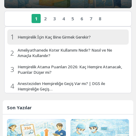
1
2
3
4
5
6
7
8
1
Hemşirelik İçin Kaç Bine Girmek Gerekir?
Ameliyathanede Koter Kullanımı Nedir? Nasıl ve Ne
2
Amaçla Kullanılır?
Hemşirelik Atama Puanları 2026: Kaç Hemşire Atanacak,
3
Puanlar Düşer mi?
Anesteziden Hemşireliğe Geçiş Var mı? | DGS ile
4
Hemşireliğe Geçiş…
5
Ameliyathane Hemşiresi Görev Tanımı 2025
Son Yazılar
6
2026 Ocak Hemşire Maaşı: Güncel Bilgiler ve Sık Sorular
7
Hemşirelik Taban Puanları 2026 ve Başarı Sıralamaları 🎓