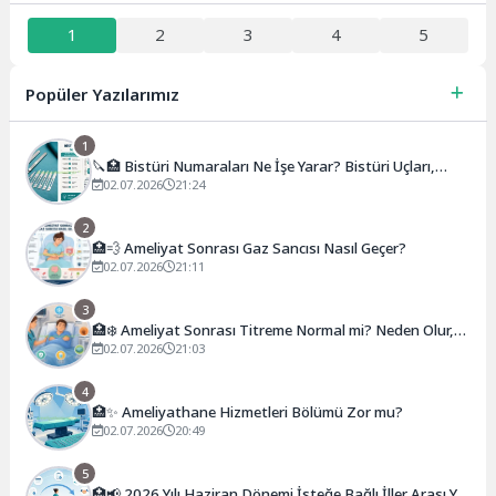
1
2
3
4
5
Popüler Yazılarımız
1
🔪🏥 Bistüri Numaraları Ne İşe Yarar? Bistüri Uçları,
Sapları, Kullanım Alanları ve Numara Rehberi
02.07.2026
21:24
2
🏥💨 Ameliyat Sonrası Gaz Sancısı Nasıl Geçer?
02.07.2026
21:11
3
🏥❄️ Ameliyat Sonrası Titreme Normal mi? Neden Olur,
Ne Kadar Sürer, Ne Zaman Geçer?
02.07.2026
21:03
4
🏥✨ Ameliyathane Hizmetleri Bölümü Zor mu?
02.07.2026
20:49
5
🏥📢 2026 Yılı Haziran Dönemi İsteğe Bağlı İller Arası Yer