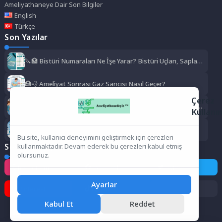
Ameliyathaneye Dair Son Bilgiler
English
Türkçe
Son Yazılar
🔪🏥 Bistüri Numaraları Ne İşe Yarar? Bistüri Uçları, Sapları,
Kullanım Alanları ve Numara Rehberi
🏥💨 Ameliyat Sonrası Gaz Sancısı Nasıl Geçer?
Çerez
🏥❄️ Ameliyat Sonrası Titreme Normal mi? Neden Olur, Ne
Kullanı
Kadar Sürer, Ne Zaman Geçer?
🏥✨ Ameliyathane Hizmetleri Bölümü Zor mu?
Bu site, kullanıcı deneyimini geliştirmek için çerezleri
Sosyal Medya
kullanmaktadır. Devam ederek bu çerezleri kabul etmiş
olursunuz.
Instagram
Facebook
Twitter
Ayarlar
Pinterest
TikTok
Kabul Et
Reddet