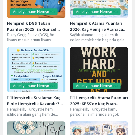
Ameliyathane Hemşiresi
Ameliyathane Hemşiresi
Hemşirelik DGS Taban
Hemşirelik Atama Puanları
Puanları 2025: En Güncel
2026: Kaç Hemşire Atanacak,
Dikey Geçiş Sınavı (DGS), ön
Sağlık alanında en çok tercih
Bilgiler ve Sık Sorulan
Puanlar Düşer mi?
lisans mezunlarının lisans
edilen mesleklerin başında gelen
Sorular 📊
programlarına geçiş yapmalarını
hemşirelik, her yıl binlerce adayın
sağlayan en önemli köprülerden...
KPSS...
Ameliyathane Hemşiresi
Ameliyathane Hemşiresi
👩‍⚕️Hemşirelik Sıralama: Kaç
👩‍⚕️ Hemşirelik Atama Puanları
Binle Hemşirelik Kazanılır?
2025: KPSS’de Kaç Puan
Hemşirelik, Türkiye’de hem
Hemşirelik, Türkiye’de kamu
(2025 Güncel Rehber)
Gerekir?
istihdam alanı geniş hem de
personeli alımlarında en çok
topluma hizmet etmeyi
tercih edilen ve en çok atama
amaçlayan en gözde sağlık...
yapılan sağlık...