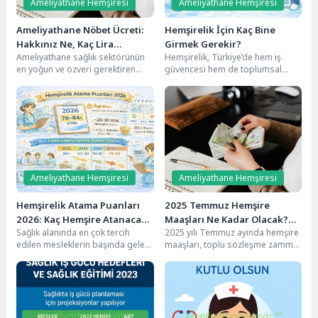
Ameliyathane Hemşiresi
Ameliyathane Hemşiresi
Ameliyathane Nöbet Ücreti:
Hemşirelik İçin Kaç Bine
Hakkınız Ne, Kaç Lira
Girmek Gerekir?
Ameliyathane sağlık sektörünün
Hemşirelik, Türkiye’de hem iş
Alırsınız?
en yoğun ve özveri gerektiren
güvencesi hem de toplumsal
bölümlerinden biridir. Bu alanda
değeri yüksek olan bölümlerin
çalışan sağlık personeli,...
başında geliyor. Bu...
Ameliyathane Hemşiresi
Ameliyathane Hemşiresi
Hemşirelik Atama Puanları
2025 Temmuz Hemşire
2026: Kaç Hemşire Atanacak,
Maaşları Ne Kadar Olacak?
Sağlık alanında en çok tercih
2025 yılı Temmuz ayında hemşire
Puanlar Düşer mi?
Güncel Zam Oranları ve
edilen mesleklerin başında gelen
maaşları, toplu sözleşme zammı
Beklentiler 💉💰
hemşirelik, her yıl binlerce adayın
ve enflasyon farkı doğrultusunda
KPSS...
artış gösterecek....