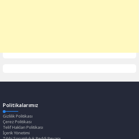
Politikalarımız
Gizlilik Politikası
Çerez Politikası
Telif Hakları Politikası
İçerik Yönetimi
Tıbbi Sorumluluk Reddi Beyanı