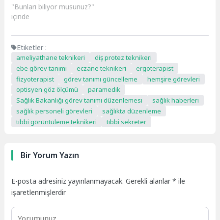
"Bunları biliyor musunuz?"
içinde
Etiketler :
ameliyathane teknikeri
diş protez teknikeri
ebe görev tanımı
eczane teknikeri
ergoterapist
fizyoterapist
görev tanımı güncelleme
hemşire görevleri
optisyen göz ölçümü
paramedik
Sağlık Bakanlığı görev tanımı düzenlemesi
sağlık haberleri
sağlık personeli görevleri
sağlıkta düzenleme
tıbbi görüntüleme teknikeri
tıbbi sekreter
Bir Yorum Yazın
E-posta adresiniz yayınlanmayacak.
Gerekli alanlar
*
ile
işaretlenmişlerdir