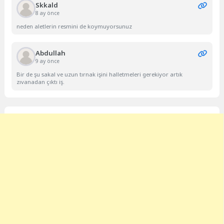
Skkald
8 ay önce
neden aletlerin resmini de koymuyorsunuz
Abdullah
9 ay önce
Bir de şu sakal ve uzun tırnak işini halletmeleri gerekiyor artık
zıvanadan çıktı iş.