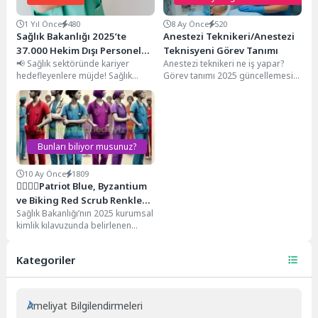
1 Yıl Önce
480
8 Ay Önce
520
Sağlık Bakanlığı 2025’te
Anestezi Teknikeri/Anestezi
37.000 Hekim Dışı Personel
Teknisyeni Görev Tanımı
📢 Sağlık sektöründe kariyer
Anestezi teknikeri ne iş yapar?
Alımı Yapacak! İşte Detaylar
hedefleyenlere müjde! Sağlık
Görev tanımı 2025 güncellemesi
Bakanlığı, 2025 yılı içinde 37.000
nasıl oldu?Son düzenleme ile
hekim dışı personel...
yetkiler değişti mi?İnternette...
Bunları biliyor musunuz?
10 Ay Önce
1809
👩‍⚕️👨‍⚕️Patriot Blue, Byzantium
ve Biking Red Scrub Renkleri
Sağlık Bakanlığı’nın 2025 kurumsal
ve Anlamları
kimlik kılavuzunda belirlenen
forma renk standartları, artık
sadece estetik değil; aynı...
Kategoriler
Ameliyat Bilgilendirmeleri