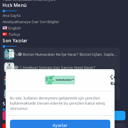
Hızlı Menü
Ana Sayfa
Ameliyathaneye Dair Son Bilgiler
English
Türkçe
Son Yazılar
🔪🏥 Bistüri Numaraları Ne İşe Yarar? Bistüri Uçları, Sapları,
Kullanım Alanları ve Numara Rehberi
🏥💨 Ameliyat Sonrası Gaz Sancısı Nasıl Geçer?
Çerez
🏥❄️ Ameliyat Sonrası Titreme Normal mi? Neden Olur, Ne
Kullanı
Kadar Sürer, Ne Zaman Geçer?
🏥✨ Ameliyathane Hizmetleri Bölümü Zor mu?
Bu site, kullanıcı deneyimini geliştirmek için çerezleri
Sosyal Medya
kullanmaktadır. Devam ederek bu çerezleri kabul etmiş
olursunuz.
Instagram
Facebook
Twitter
Ayarlar
Pinterest
TikTok