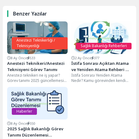
Benzer Yazılar
Anestezi Teknikerliği /
Teknisyenliği
Sağlık Bakanlığı Rehberleri
8 Ay Önce
533
2 Ay Önce
377
Anestezi Teknikeri/Anestezi
İstifa Sonrası Açıktan Atama
Teknisyeni Görev Tanımı
ve Yeniden Atama Rehberi 📋
Anestezi teknikeri ne iş yapar?
İstifa Sonrası Yeniden Atama
🏥
Görev tanımı 2025 güncellemesi
Nedir? Kamu görevinden kendi
nasıl oldu?Son düzenleme ile
isteğiyle ayrılan memurların belirli
yetkiler değişti mi?İnternette...
şartları sağlamaları halinde...
Haberler
8 Ay Önce
550
2025 Sağlık Bakanlığı Görev
Tanımı Düzenlemesi