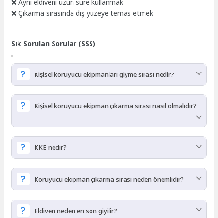
❌ Aynı eldiveni uzun süre kullanmak
❌ Çıkarma sırasında dış yüzeye temas etmek
Sık Sorulan Sorular (SSS)
Kişisel koruyucu ekipmanları giyme sırası nedir?
Genellikle:
Kişisel koruyucu ekipman çıkarma sırası nasıl olmalıdır?
El hijyeni Önlük Maske Gözlük Eldiven
şeklindedir.
Önce eldiven çıkarılır, ardından gözlük, önlük ve
KKE nedir?
maske çıkarılır.
KKE, sağlık çalışanlarını enfeksiyon ve risklerden
Koruyucu ekipman çıkarma sırası neden önemlidir?
koruyan ekipmanların genel adıdır.
Yanlış çıkarma sırasında bulaş riski oluşabilir.
Eldiven neden en son giyilir?