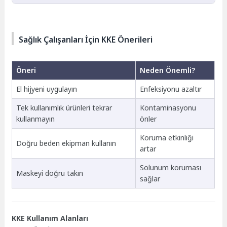
Çünkü işlem sırasında en fazla temas eden
ekipmandır.
Sağlık Çalışanları İçin KKE Önerileri
Öneri
Neden Önemli?
El hijyeni uygulayın
Enfeksiyonu azaltır
Tek kullanımlık ürünleri tekrar
Kontaminasyonu
kullanmayın
önler
Koruma etkinliği
Doğru beden ekipman kullanın
artar
Solunum koruması
Maskeyi doğru takın
sağlar
KKE Kullanım Alanları