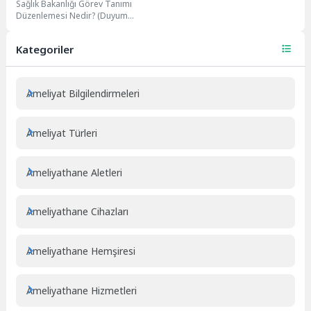
Sağlık Bakanlığı Görev Tanımı
(Duyum): Mesleklere Göre
Düzenlemesi Nedir? (Duyum
Güncel Değerlendirme
Olarak Konuşuluyor) Son
dönemde sağlık sektörü
Kategoriler
içerisinde en...
Ameliyat Bilgilendirmeleri
Ameliyat Türleri
Ameliyathane Aletleri
Ameliyathane Cihazları
Ameliyathane Hemşiresi
Ameliyathane Hizmetleri