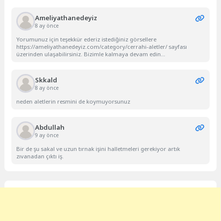
Ameliyathanedeyiz
8 ay önce
Yorumunuz için teşekkür ederiz istediğiniz görsellere
https://ameliyathanedeyiz.com/category/cerrahi-aletler/ sayfası
üzerinden ulaşabilirsiniz. Bizimle kalmaya devam edin...
Skkald
8 ay önce
neden aletlerin resmini de koymuyorsunuz
Abdullah
9 ay önce
Bir de şu sakal ve uzun tırnak işini halletmeleri gerekiyor artık
zıvanadan çıktı iş.