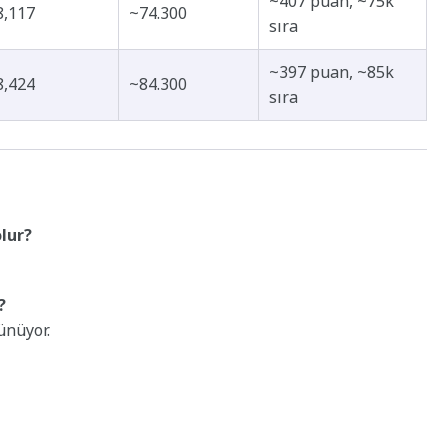
~407 puan, ~75k
8,117
~74.300
sıra
~397 puan, ~85k
8,424
~84.300
sıra
olur?
?
ünüyor.