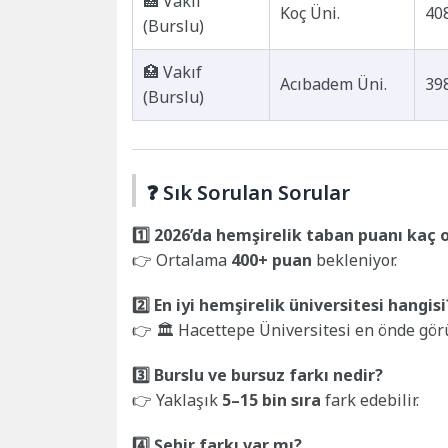
🏥 Vakıf
Koç Üni.
40
(Burslu)
🏥 Vakıf
Acıbadem Üni.
39
(Burslu)
❓ Sık Sorulan Sorular
1️⃣ 2026’da hemşirelik taban puanı kaç 
👉 Ortalama
400+ puan
bekleniyor.
2️⃣ En iyi hemşirelik üniversitesi hangisi
👉 🏛️ Hacettepe Üniversitesi en önde gör
3️⃣ Burslu ve bursuz farkı nedir?
👉 Yaklaşık
5–15 bin sıra
fark edebilir.
4️⃣ Şehir farkı var mı?