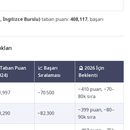
, İngilizce Burslu)
taban puanı:
408,117
, başarı
kları
 Taban Puan
📈 Başarı
🔮 2026 İçin
024)
Sıralaması
Beklenti
~410 puan, ~70–
1,997
~70.500
80k sıra
~399 puan, ~80–
0,290
~82.300
90k sıra