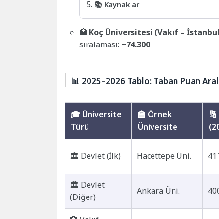
📚 Kaynaklar
🏥
Koç Üniversitesi (Vakıf – İstanbul
sıralaması:
~74.300
📊 2025–2026 Tablo: Taban Puan Aralı
🎓 Üniversite
🏫 Örnek
🔢
Türü
Üniversite
(2
🏛️ Devlet (İlk)
Hacettepe Üni.
41
🏛️ Devlet
Ankara Üni.
40
(Diğer)