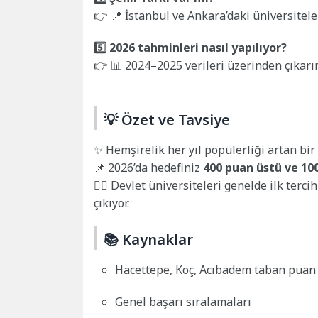
👉 📍 İstanbul ve Ankara’daki üniversitel
5️⃣ 2026 tahminleri nasıl yapılıyor?
👉 📊 2024–2025 verileri üzerinden çıkarım
💡 Özet ve Tavsiye
✨ Hemşirelik her yıl popülerliği artan bir
📌 2026’da hedefiniz
400 puan üstü ve 100
👩‍⚕️ Devlet üniversiteleri genelde ilk terc
çıkıyor.
📚 Kaynaklar
Hacettepe, Koç, Acıbadem taban puan 
Genel başarı sıralamaları