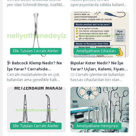
Kullanım Alanları
yeri olan Schmidt klemp, özellikle
operasyonlarda sıklıkla kullanılan,
damar yapılarında hassas
özellikle de küçük ve hassas
müdahaleler için kullanılan...
dokuların tutulması ve manipüle...
Elle Tutulan Cerrahi Aletler
Ameliyathane Cihazları
🩺 Babcock Klemp Nedir? Ne
Bipolar Koter Nedir? Ne İşe
İşe Yarar? Cerrahide
Yarar? Uçları, Kalemi, Fiyatı
Cerrahi müdahalelerde en çok
👨‍⚕️ Cerrahi işlemlerde kullanılan
Kullanımı ve Özellikleri
ve Teknik Bilgilerle Rehber
kullanılan ama genellikle halk
hassas cihazlardan biri olan
arasında adı bilinmeyen
bipolar koter, özellikle kontrollü
aletlerden biri olan Babcock...
ve minimal hasarlı...
Elle Tutulan Cerrahi Aletler
Ameliyathane Hemşiresi