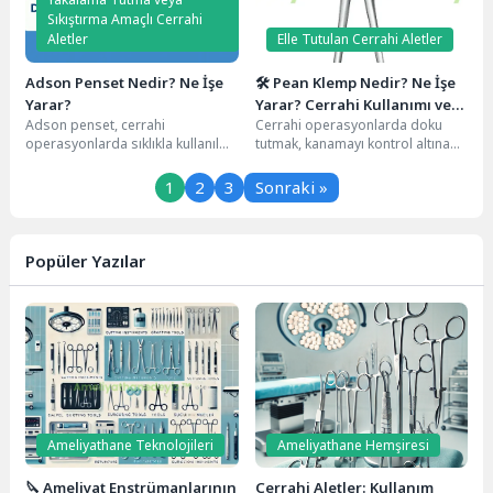
Sıkıştırma Amaçlı Cerrahi
Aletler
Elle Tutulan Cerrahi Aletler
Adson Penset Nedir? Ne İşe
🛠️ Pean Klemp Nedir? Ne İşe
Yarar?
Yarar? Cerrahi Kullanımı ve
Adson penset, cerrahi
Cerrahi operasyonlarda doku
Özellikleri
operasyonlarda sıklıkla kullanılan,
tutmak, kanamayı kontrol altına
özellikle de küçük ve hassas
almak ve damarları klemplemek
dokuların tutulması ve manipüle...
için kullanılan pek çok...
1
2
3
Sonraki »
Popüler Yazılar
Ameliyathane Teknolojileri
Ameliyathane Hemşiresi
🔪 Ameliyat Enstrümanlarının
Cerrahi Aletler: Kullanım