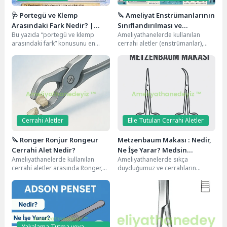
🩺 Portegü ve Klemp
🔪 Ameliyat Enstrümanlarının
Arasındaki Fark Nedir? |
Sınıflandırılması ve
Bu yazıda “portegü ve klemp
Ameliyathanelerde kullanılan
Ameliyathanede En Çok
Özellikleri
arasındaki fark” konusunu en
cerrahi aletler (enstrümanlar),
Karıştırılan İki Alet
sade ve anlaşılır haliyle
cerrahi işlemlerin olmazsa
anlatacağız. Ayrıca...
olmazıdır. Her biri belirli bir
amaca hizmet...
Cerrahi Aletler
Elle Tutulan Cerrahi Aletler
🔪 Ronger Ronjur Rongeur
Metzenbaum Makası : Nedir,
Cerrahi Alet Nedir?
Ne İşe Yarar? Medsin
Ameliyathanelerde kullanılan
Ameliyathanelerde sıkça
Diseksiyon
cerrahi aletler arasında Ronger,
duyduğumuz ve cerrahların
Ronjur veya Rongeur adıyla
elinden düşürmediği aletlerden
bilinen özel bir alet vardır....
biri Metzenbaum makasıdır.
Özellikle diseksiyon işlemlerinde
kullanılan...
Yakalama Tutma veya