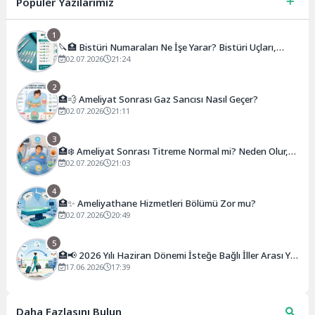
Popüler Yazılarımız
1
🔪🏥 Bistüri Numaraları Ne İşe Yarar? Bistüri Uçları,
Sapları, Kullanım Alanları ve Numara Rehberi
02.07.2026
21:24
2
🏥💨 Ameliyat Sonrası Gaz Sancısı Nasıl Geçer?
02.07.2026
21:11
3
🏥❄️ Ameliyat Sonrası Titreme Normal mi? Neden Olur,
Ne Kadar Sürer, Ne Zaman Geçer?
02.07.2026
21:03
4
🏥✨ Ameliyathane Hizmetleri Bölümü Zor mu?
02.07.2026
20:49
5
🏥📢 2026 Yılı Haziran Dönemi İsteğe Bağlı İller Arası Yer
Değiştirme Kurası Açıklandı!
17.06.2026
17:39
Daha Fazlasını Bulun