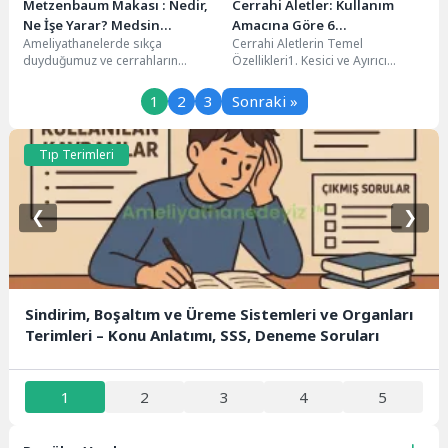
Metzenbaum Makası : Nedir,
Cerrahi Aletler: Kullanım
Ne İşe Yarar? Medsin
Amacına Göre 6
Ameliyathanelerde sıkça
Cerrahi Aletlerin Temel
Diseksiyon
Sınıflandırma
duyduğumuz ve cerrahların
Özellikleri1. Kesici ve Ayırıcı
elinden düşürmediği aletlerden
Aletler2. Tutan ve Kavrayan
biri Metzenbaum makasıdır.
Aletler3. Ekartörler
1
2
3
Sonraki »
Özellikle diseksiyon işlemlerinde
(Retractorlar)4. Hemostaz...
kullanılan...
Tıp Terimleri
❮
❯
Sindirim, Boşaltım ve Üreme Sistemleri ve Organları
Terimleri – Konu Anlatımı, SSS, Deneme Soruları
1
2
3
4
5