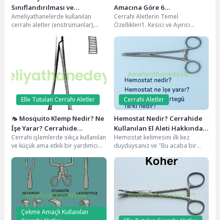
Sınıflandırılması ve
Amacına Göre 6
Ameliyathanelerde kullanılan
Cerrahi Aletlerin Temel
Özellikleri
Sınıflandırma
cerrahi aletler (enstrümanlar),
Özellikleri1. Kesici ve Ayırıcı
cerrahi işlemlerin olmazsa
Aletler2. Tutan ve Kavrayan
olmazıdır. Her biri belirli bir
Aletler3. Ekartörler
amaca hizmet...
(Retractorlar)4. Hemostaz...
Elle Tutulan Cerrahi Aletler
Cerrahi Aletler
🦟 Mosquito Klemp Nedir? Ne
Hemostat Nedir? Cerrahide
İşe Yarar? Cerrahide
Kullanılan El Aleti Hakkında
Cerrahi işlemlerde sıkça kullanılan
Hemostat kelimesini ilk kez
Kullanımı ve Özellikleri
Her Şeyle Samimi Bir Rehber
ve küçük ama etkili bir yardımcı
duyduysanız ve "Bu acaba bir
olan Mosquito klemp, hassasiyet
tıbbi cihaz mı?" diye merak
gerektiren...
ediyorsanız,...
Çekme Amaçlı Kullanılan