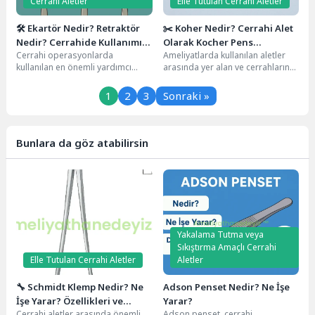
Cerrahi Aletler
Elle Tutulan Cerrahi Aletler
🛠️ Ekartör Nedir? Retraktör
✂️ Koher Nedir? Cerrahi Alet
Nedir? Cerrahide Kullanımı
Olarak Kocher Pens
Cerrahi operasyonlarda
Ameliyatlarda kullanılan aletler
ve Tüm Detaylar
Hakkında Her Şey
kullanılan en önemli yardımcı
arasında yer alan ve cerrahların
aletlerden biri olan ekartör ya da
adeta "uzayan eli" gibi görev
bir diğer adıyla...
gören Koher,...
1
2
3
Sonraki »
Bunlara da göz atabilirsin
Yakalama Tutma veya
Sıkıştırma Amaçlı Cerrahi
Elle Tutulan Cerrahi Aletler
Aletler
🔧 Schmidt Klemp Nedir? Ne
Adson Penset Nedir? Ne İşe
İşe Yarar? Özellikleri ve
Yarar?
Cerrahi aletler arasında önemli
Adson penset, cerrahi