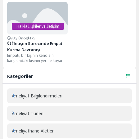
birbirleriyle anlam paylaşımı
ve tutumlarını paylaşmak amacıyla
kurmasıdır.Yani, “bir insanın bir...
sözlü, yazılı...
Halkla İlişkiler ve İletişim
9 Ay Önce
175
💞 İletişim Sürecinde Empati
Kurma Davranışı
Empati, bir kişinin kendisini
karşısındaki kişinin yerine koyarak
onun duygularını ve düşüncelerini
anlamaya çalışmasıdır.İletişim
Kategoriler
sürecinde...
Ameliyat Bilgilendirmeleri
Ameliyat Türleri
Ameliyathane Aletleri