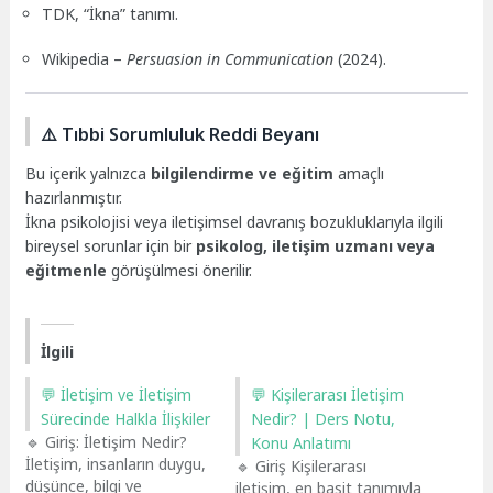
TDK, “İkna” tanımı.
Wikipedia –
Persuasion in Communication
(2024).
⚠️ Tıbbi Sorumluluk Reddi Beyanı
Bu içerik yalnızca
bilgilendirme ve eğitim
amaçlı
hazırlanmıştır.
İkna psikolojisi veya iletişimsel davranış bozukluklarıyla ilgili
bireysel sorunlar için bir
psikolog, iletişim uzmanı veya
eğitmenle
görüşülmesi önerilir.
İlgili
💬 İletişim ve İletişim
💬 Kişilerarası İletişim
Sürecinde Halkla İlişkiler
Nedir? | Ders Notu,
🔹 Giriş: İletişim Nedir?
Konu Anlatımı
İletişim, insanların duygu,
🔹 Giriş Kişilerarası
düşünce, bilgi ve
iletişim, en basit tanımıyla