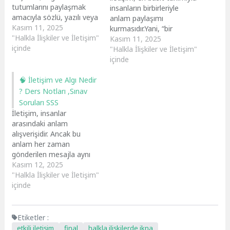
tutumlarını paylaşmak
insanların birbirleriyle
amacıyla sözlü, yazılı veya
anlam paylaşımı
görsel yollarla etkileşim
Kasım 11, 2025
kurmasıdır.Yani, “bir
kurmasıdır.Kısaca, “anlam
"Halkla İlişkiler ve İletişim"
insanın bir diğerine duygu,
Kasım 11, 2025
aktarımıdır.”Günümüzde
içinde
düşünce veya bilgi
"Halkla İlişkiler ve İletişim"
sağlık kuruluşlarından
aktarması”dır.Ancak bu
içinde
kamu kurumlarına kadar
sadece konuşmak değildir
her alanda başarılı
🧠 İletişim ve Algı Nedir
— dinlemek, anlamak,
iletişim, kurumun imajını
empati kurmak da bu
? Ders Notları ,Sınav
doğrudan etkiler. 💡 Halkla
sürecin temel parçalarıdır.
Soruları SSS
ilişkiler ise bu iletişimi
Bir bakıma, kişilerarası
İletişim, insanlar
planlı, stratejik ve iki yönlü
iletişim; insanların
arasındaki anlam
bir süreç hâline
“birbirlerini anlamaya
alışverişidir. Ancak bu
getirir.Yani…
çalıştığı” en insani
anlam her zaman
süreçtir.Günlük yaşamda,
gönderilen mesajla aynı
okulda, işte ve…
şekilde algılanmaz.İşte
Kasım 12, 2025
burada algı (perception)
"Halkla İlişkiler ve İletişim"
devreye girer. Kısaca,
içinde
iletişim ve algı birbirinden
ayrılmaz iki kavramdır.Bir
kişi ne söylerse söylesin,
Etiketler :
karşındaki onu nasıl
etkili iletişim
final
halkla ilişkilerde ikna