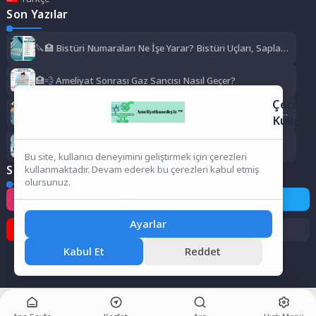
Son Yazılar
🔪🏥 Bistüri Numaraları Ne İşe Yarar? Bistüri Uçları, Sapları,
Kullanım Alanları ve Numara Rehberi
🏥💨 Ameliyat Sonrası Gaz Sancısı Nasıl Geçer?
Çerez
🏥❄️ Ameliyat Sonrası Titreme Normal mi? Neden Olur, Ne
Kullanı
Kadar Sürer, Ne Zaman Geçer?
🏥✨ Ameliyathane Hizmetleri Bölümü Zor mu?
Bu site, kullanıcı deneyimini geliştirmek için çerezleri
Sosyal Medya
kullanmaktadır. Devam ederek bu çerezleri kabul etmiş
olursunuz.
Instagram
Facebook
Twitter
Ayarlar
Pinterest
TikTok
Kabul Et
Reddet