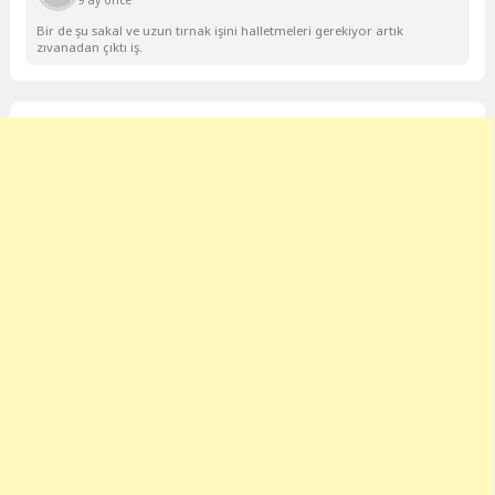
9 ay önce
Bir de şu sakal ve uzun tırnak işini halletmeleri gerekiyor artık
zıvanadan çıktı iş.