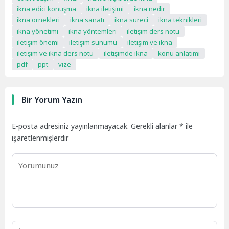
algılıyorsa iletişim o
ikna edici konuşma
ikna iletişimi
ikna nedir
şekilde sonuçlanır.Yani
ikna örnekleri
ikna sanatı
ikna süreci
ikna teknikleri
“algı, gerçekte iletişimin
ikna yönetimi
ikna yöntemleri
iletişim ders notu
yönünü belirler.” 🗣️
iletişim önemi
iletişim sunumu
iletişim ve ikna
İletişim Süreci ve Algının…
iletişim ve ikna ders notu
iletişimde ikna
konu anlatımı
pdf
ppt
vize
Bir Yorum Yazın
E-posta adresiniz yayınlanmayacak.
Gerekli alanlar
*
ile
işaretlenmişlerdir