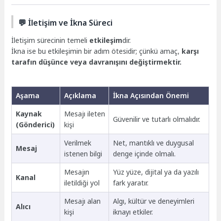
💬 İletişim ve İkna Süreci
İletişim sürecinin temeli
etkileşim
dir.
İkna ise bu etkileşimin bir adım ötesidir; çünkü amaç,
karşı
tarafın düşünce veya davranışını değiştirmektir.
Aşama
Açıklama
İkna Açısından Önemi
Kaynak
Mesajı ileten
Güvenilir ve tutarlı olmalıdır.
(Gönderici)
kişi
Verilmek
Net, mantıklı ve duygusal
Mesaj
istenen bilgi
denge içinde olmalı.
Mesajın
Yüz yüze, dijital ya da yazılı
Kanal
iletildiği yol
fark yaratır.
Mesajı alan
Algı, kültür ve deneyimleri
Alıcı
kişi
iknayı etkiler.