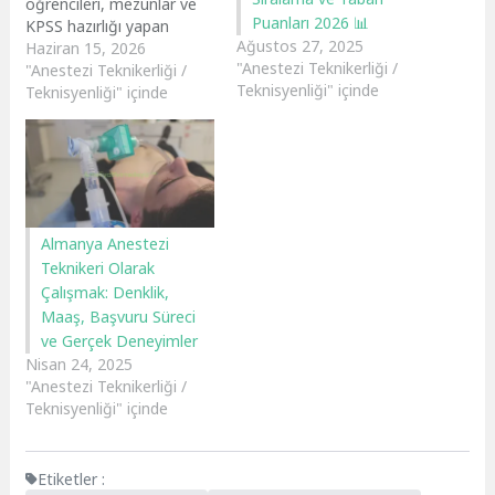
öğrencileri, mezunlar ve
Puanları 2026 📊
KPSS hazırlığı yapan
Ağustos 27, 2025
adayların en çok merak
Haziran 15, 2026
"Anestezi Teknikerliği /
ettiği sorulardan biri:
"Anestezi Teknikerliği /
Teknisyenliği" içinde
"Anestezi teknikeri
Teknisyenliği" içinde
ambulansta çalışabilir
mi?" Sosyal medyada ve
forumlarda bu konuda
birçok farklı yorum
bulunsa da doğru cevabı
güncel mevzuat
Almanya Anestezi
vermektedir. Kısa cevap:
Teknikeri Olarak
✅ Evet, anestezi
teknikerleri ambulansta
Çalışmak: Denklik,
çalışabilir. Ancak…
Maaş, Başvuru Süreci
ve Gerçek Deneyimler
Nisan 24, 2025
"Anestezi Teknikerliği /
Teknisyenliği" içinde
Etiketler :