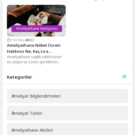
maaşlarında yaşanacak artış
topluma hizmet etmeyi amaçlayan
büyük merak konusu haline
en gözde sağlık...
geldi....
Ameliyathane Hemşiresi
1 Yıl Önce
882
Ameliyathane Nöbet Ücreti:
Hakkınız Ne, Kaç Lira
Ameliyathane sağlık sektörünün
Alırsınız?
en yoğun ve özveri gerektiren
bölümlerinden biridir. Bu alanda
çalışan sağlık personeli,...
Kategoriler
Ameliyat Bilgilendirmeleri
Ameliyat Türleri
Ameliyathane Aletleri