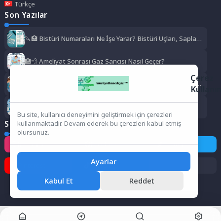
Türkçe
Son Yazılar
🔪🏥 Bistüri Numaraları Ne İşe Yarar? Bistüri Uçları, Sapları,
Kullanım Alanları ve Numara Rehberi
🏥💨 Ameliyat Sonrası Gaz Sancısı Nasıl Geçer?
Çerez
🏥❄️ Ameliyat Sonrası Titreme Normal mi? Neden Olur, Ne
Kullanı
Kadar Sürer, Ne Zaman Geçer?
🏥✨ Ameliyathane Hizmetleri Bölümü Zor mu?
Bu site, kullanıcı deneyimini geliştirmek için çerezleri
Sosyal Medya
kullanmaktadır. Devam ederek bu çerezleri kabul etmiş
olursunuz.
Instagram
Facebook
Twitter
Ayarlar
Pinterest
TikTok
Kabul Et
Reddet