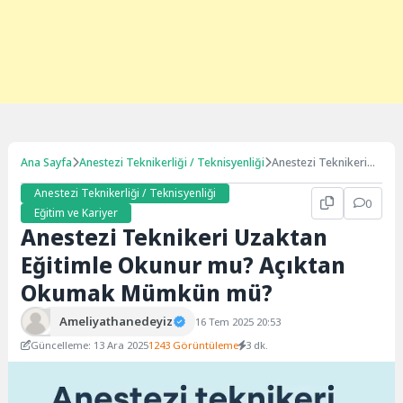
Ana Sayfa
Anestezi Teknikerliği / Teknisyenliği
Anestezi Teknikeri
Uzaktan Eğitimle
Anestezi Teknikerliği / Teknisyenliği
Okunur mu? Açıktan
0
Okumak Mümkün
Eğitim ve Kariyer
mü?
Anestezi Teknikeri Uzaktan
Eğitimle Okunur mu? Açıktan
Okumak Mümkün mü?
Ameliyathanedeyiz
16 Tem 2025 20:53
Güncelleme: 13 Ara 2025
1243 Görüntüleme
3 dk.