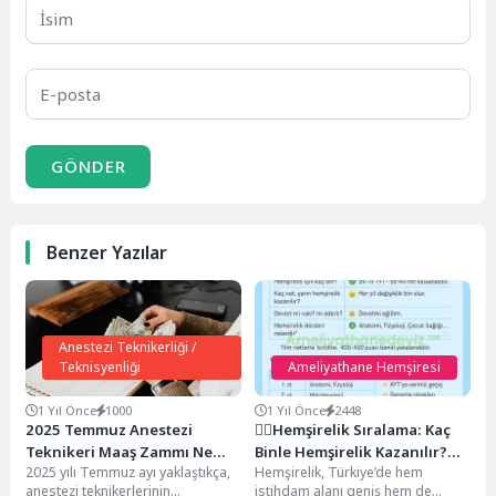
GÖNDER
Benzer Yazılar
Anestezi Teknikerliği /
Teknisyenliği
Ameliyathane Hemşiresi
1 Yıl Önce
1000
1 Yıl Önce
2448
2025 Temmuz Anestezi
👩‍⚕️Hemşirelik Sıralama: Kaç
Teknikeri Maaş Zammı Ne
Binle Hemşirelik Kazanılır?
2025 yılı Temmuz ayı yaklaştıkça,
Hemşirelik, Türkiye’de hem
Kadar? Güncel Bilgilerle
(2025 Güncel Rehber)
anestezi teknikerlerinin
istihdam alanı geniş hem de
Rehber 🏥💉