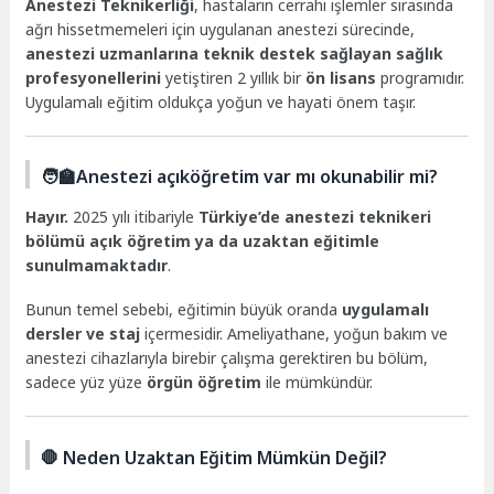
Anestezi Teknikerliği
, hastaların cerrahi işlemler sırasında
ağrı hissetmemeleri için uygulanan anestezi sürecinde,
anestezi uzmanlarına teknik destek sağlayan sağlık
profesyonellerini
yetiştiren 2 yıllık bir
ön lisans
programıdır.
Uygulamalı eğitim oldukça yoğun ve hayati önem taşır.
🧑‍🏫Anestezi açıköğretim var mı okunabilir mi?
Hayır.
2025 yılı itibariyle
Türkiye’de anestezi teknikeri
bölümü açık öğretim ya da uzaktan eğitimle
sunulmamaktadır
.
Bunun temel sebebi, eğitimin büyük oranda
uygulamalı
dersler ve staj
içermesidir. Ameliyathane, yoğun bakım ve
anestezi cihazlarıyla birebir çalışma gerektiren bu bölüm,
sadece yüz yüze
örgün öğretim
ile mümkündür.
🛑 Neden Uzaktan Eğitim Mümkün Değil?